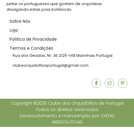
juntar os portugueses que gostam de orquídeas
divulgando estas joias botânicas.
Sobre Nós
Loja
Política de Privacidade
Termos e Condições
Rua dos Geadas, Nr. 36 2125-148 Marinhais Portugal
clubeorquidofilosportugal@gmail.com
Copyright ©2026 Clube dos Orquidófilos de Portugal
Todos os direitos reservados
Desenvolvimento e manutenção por
CHITAS
WEBSOLUTIONS