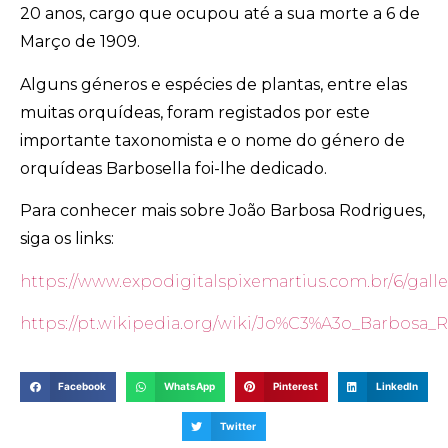
20 anos, cargo que ocupou até a sua morte a 6 de
Março de 1909.
Alguns géneros e espécies de plantas, entre elas
muitas orquídeas, foram registados por este
importante taxonomista e o nome do género de
orquídeas Barbosella foi-lhe dedicado.
Para conhecer mais sobre João Barbosa Rodrigues,
siga os links:
https://www.expodigitalspixemartius.com.br/6/galle
https://pt.wikipedia.org/wiki/Jo%C3%A3o_Barbosa_
Facebook
WhatsApp
Pinterest
LinkedIn
Twitter