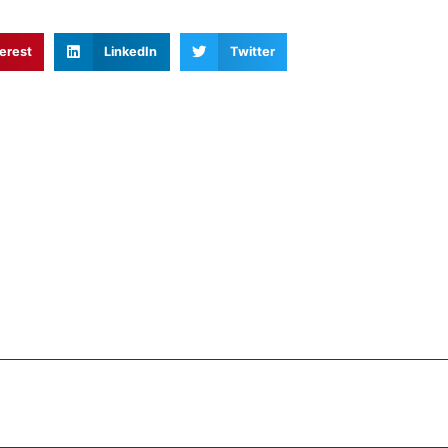
erest
LinkedIn
Twitter