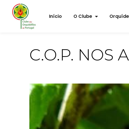
Início
O Clube
Orquíd
C.O.P. NOS