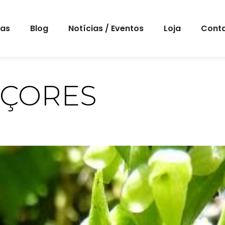
eas
Blog
Notícias / Eventos
Loja
Cont
 AÇORES