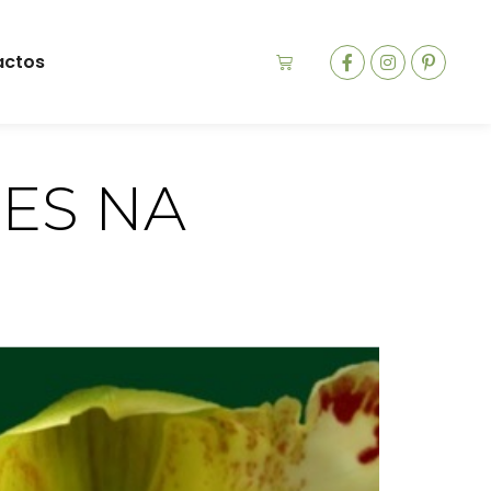
actos
ES NA