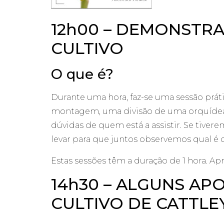
12h00 – DEMONSTRA
CULTIVO
O que é?
Durante uma hora, faz-se uma sessão prá
montagem, uma divisão de uma orquídea, 
dúvidas de quem está a assistir. Se tiver
levar para que juntos observemos qual é 
Estas sessões têm a duração de 1 hora. Ap
14h30 – ALGUNS A
CULTIVO DE CATTLEY