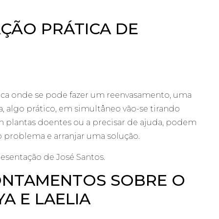
ÇÃO PRÁTICA DE
tica onde se pode fazer um reenvasamento, uma
algo prático, em simultâneo vão-se tirando
em plantas doentes ou a precisar de ajuda, podem
o problema e arranjar uma solução.
resentação de José Santos.
PONTAMENTOS SOBRE O
A E LAELIA