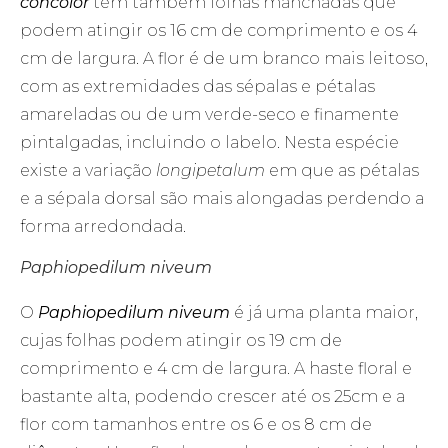
concolor
tem também folhas manchadas que
podem atingir os 16 cm de comprimento e os 4
cm de largura. A flor é de um branco mais leitoso,
com as extremidades das sépalas e pétalas
amareladas ou de um verde-seco e finamente
pintalgadas, incluindo o labelo. Nesta espécie
existe a variação
longipetalum
em que as pétalas
e a sépala dorsal são mais alongadas perdendo a
forma arredondada.
Paphiopedilum niveum
O
Paphiopedilum niveum
é já uma planta maior,
cujas folhas podem atingir os 19 cm de
comprimento e 4 cm de largura. A haste floral e
bastante alta, podendo crescer até os 25cm e a
flor com tamanhos entre os 6 e os 8 cm de