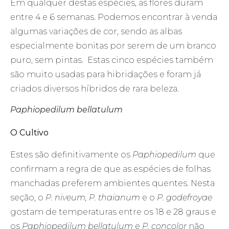
Em qualquer destas espécies, as flores duram
entre 4 e 6 semanas. Podemos encontrar à venda
algumas variações de cor, sendo as albas
especialmente bonitas por serem de um branco
puro, sem pintas. Estas cinco espécies também
são muito usadas para hibridações e foram já
criados diversos híbridos de rara beleza.
Paphiopedilum bellatulum
O Cultivo
Estes são definitivamente os
Paphiopedilum
que
confirmam a regra de que as espécies de folhas
manchadas preferem ambientes quentes. Nesta
seção, o
P. niveum, P. thaianum
e o
P. godefroyae
gostam de temperaturas entre os 18 e 28 graus e
os
Paphiopedilum bellatulum
e
P. concolor
não