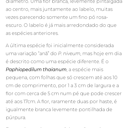
diâmetro. Uma flor branca, levemente pintalgada
ao centro, mais juntamente ao labelo, muitas
vezes parecendo somente um fino pó rosa-
escuro. O labelo é já mais arredondado do que
as espécies anteriores.
A última espécie foi inicialmente considerada
uma variação “anã” do
P. niveum
, mas hoje em dia
é descrito como uma espécie diferente. É o
Paphiopedilum thaianum
, a espécie mais
pequena, com folhas que só crescem até aos 10
cm de comprimento, por 1 a 3 cm de largura e a
flor com cerca de 5 cm num pé que pode crescer
até aos 17cm. A flor, raramente duas por haste, é
igualmente branca levemente pontilhada de
púrpura.