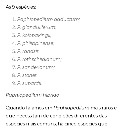
As 9 espécies:
Paphiopedilum adductum;
P. glanduliferum;
P. kolopakingii;
P. philippinense;
P. randsii;
P. rothschildianum;
P. sanderianum;
P. stonei;
P. supardii.
Paphiopedilum híbrido
Quando falamos em
Paphiopedilum
mais raros e
que necessitam de condições diferentes das
espécies mais comuns, há cinco espécies que