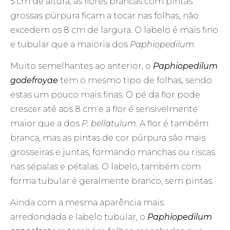
5 cm de altura, as flores brancas com pintas
grossas púrpura ficam a tocar nas folhas, não
excedem os 8 cm de largura. O labelo é mais fino
e tubular que a maioria dos
Paphiopedilum
.
Muito semelhantes ao anterior, o
Paphiopedilum
godefroyae
tem o mesmo tipo de folhas, sendo
estas um pouco mais finas. O pé da flor pode
crescer até aos 8 cm e a flor é sensivelmente
maior que a dos
P. bellatulum
. A flor é também
branca, mas as pintas de cor púrpura são mais
grosseiras e juntas, formando manchas ou riscas
nas sépalas e pétalas. O labelo, também com
forma tubular é geralmente branco, sem pintas.
Ainda com a mesma aparência mais
arredondada e labelo tubular, o
Paphiopedilum