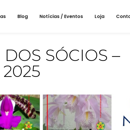
eas
Blog
Notícias / Eventos
Loja
Cont
DOS SÓCIOS –
2025