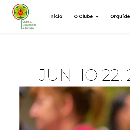
Início
O Clube
Orquíd
JUNHO 22, 