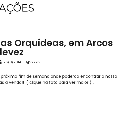
CAÇÕES
das Orquídeas, em Arcos
devez
26/11/2014
2225
no próximo fim de semana onde poderão encontrar o nosso
s à venda!! ( clique na foto para ver maior )…