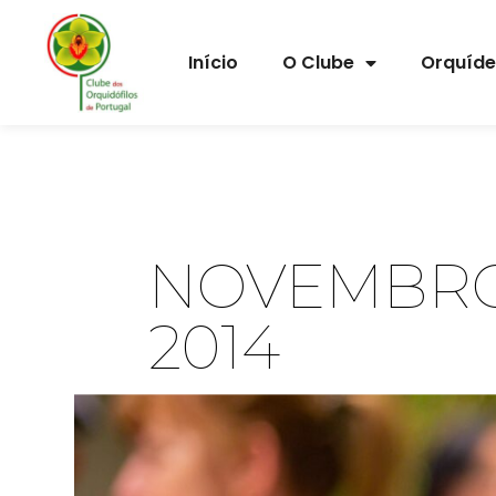
Início
O Clube
Orquíd
NOVEMBRO
2014