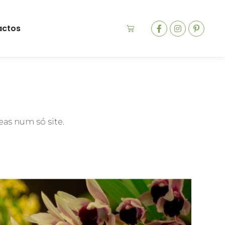
actos
as num só site.