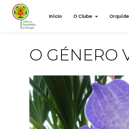
Início
O Clube
Orquíd
O GÉNERO 