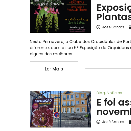
Exposi
Plantas
José Santos
Nesta Primavera, o Clube dos Orquidófilos de Po
diferente, com a sua 6ª Exposição de Orquídeas 
alguns dos melhores…
Ler Mais
Blog
,
Notícias
E foi a
novemb
José Santos