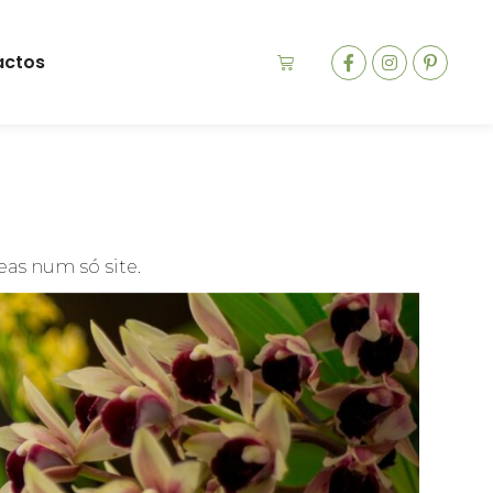
actos
as num só site.