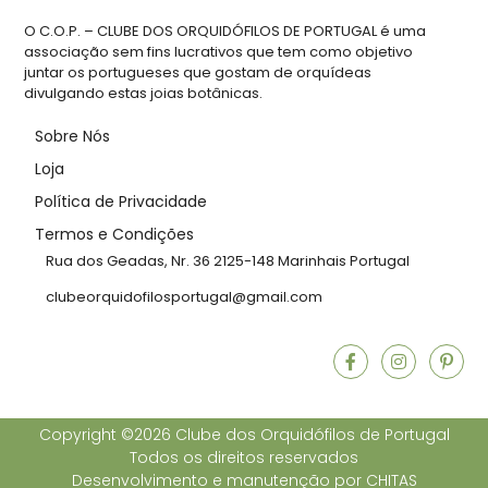
O C.O.P. – CLUBE DOS ORQUIDÓFILOS DE PORTUGAL é uma
associação sem fins lucrativos que tem como objetivo
juntar os portugueses que gostam de orquídeas
divulgando estas joias botânicas.
Sobre Nós
Loja
Política de Privacidade
Termos e Condições
Rua dos Geadas, Nr. 36 2125-148 Marinhais Portugal
clubeorquidofilosportugal@gmail.com
Copyright ©2026 Clube dos Orquidófilos de Portugal
Todos os direitos reservados
Desenvolvimento e manutenção por
CHITAS